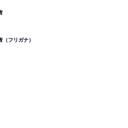
者
者（フリガナ）