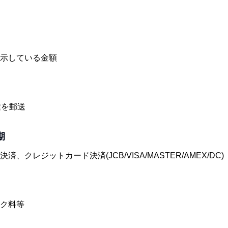
）
示している金額
鍵を郵送
期
、クレジットカード決済(JCB/VISA/MASTER/AMEX/D
ク料等