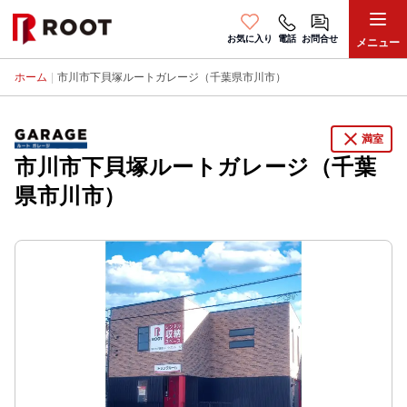
お気に入り
電話
お問合せ
メニュー
ホーム
|
市川市下貝塚ルートガレージ（千葉県市川市）
close
満室
市川市下貝塚ルートガレージ（千葉
県市川市）