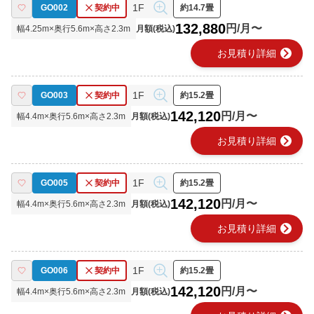
1F
GO002
契約中
約14.7畳
132,880
円/月〜
幅
4.25
m×奥行
5.6
m×高さ
2.3
m
月額(税込)
chevron_right
お見積り詳細
1F
GO003
契約中
約15.2畳
142,120
円/月〜
幅
4.4
m×奥行
5.6
m×高さ
2.3
m
月額(税込)
chevron_right
お見積り詳細
1F
GO005
契約中
約15.2畳
142,120
円/月〜
幅
4.4
m×奥行
5.6
m×高さ
2.3
m
月額(税込)
chevron_right
お見積り詳細
1F
GO006
契約中
約15.2畳
142,120
円/月〜
幅
4.4
m×奥行
5.6
m×高さ
2.3
m
月額(税込)