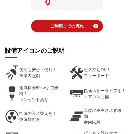
chevron_right
ご利用までの流れ
設備アイコンのご説明
夜間も安心・便利！
ビス打ちOK！
車庫内照明
フリーボード
電気料金50kwまで無
快適ホビーライフを！
料！
エアコン完備
コンセントあり
天候に左右されず移
空気の入れ替えを！
動！
換気扇付き
室内階段
ビジネス等をサポー