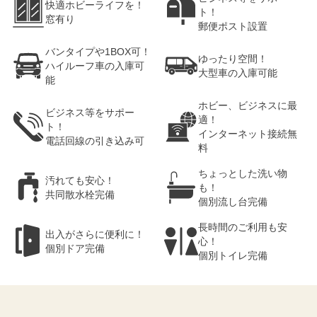
快適ホビーライフを！
ト！
窓有り
郵便ポスト設置
バンタイプや1BOX可！
ゆったり空間！
ハイルーフ車の入庫可
大型車の入庫可能
能
ホビー、ビジネスに最
ビジネス等をサポー
適！
ト！
インターネット接続無
電話回線の引き込み可
料
ちょっとした洗い物
汚れても安心！
も！
共同散水栓完備
個別流し台完備
長時間のご利用も安
出入がさらに便利に！
心！
個別ドア完備
個別トイレ完備