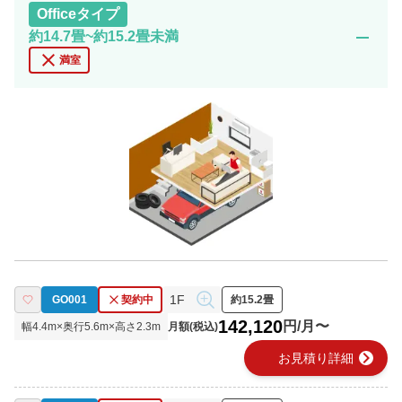
Office
タイプ
remove
約14.7畳~約15.2畳未満
close
満室
1F
GO001
契約中
約15.2畳
142,120
円/月〜
幅
4.4
m×奥行
5.6
m×高さ
2.3
m
月額(税込)
chevron_right
お見積り詳細