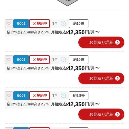
1F
G001
契約中
約10畳
42,350
円/月〜
幅
3
m×奥行
5.4
m×高さ
2.6
m
月額(税込)
chevron_right
お見積り詳細
1F
G002
契約中
約10畳
42,350
円/月〜
幅
3
m×奥行
5.4
m×高さ
2.6
m
月額(税込)
chevron_right
お見積り詳細
1F
G003
契約中
約9.8畳
42,350
円/月〜
幅
3
m×奥行
5.3
m×高さ
2.7
m
月額(税込)
chevron_right
お見積り詳細