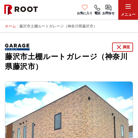
お気に入り
電話
お問合せ
メニュー
ホーム
|
藤沢市土棚ルートガレージ（神奈川県藤沢市）
close
満室
藤沢市土棚ルートガレージ（神奈川
県藤沢市）