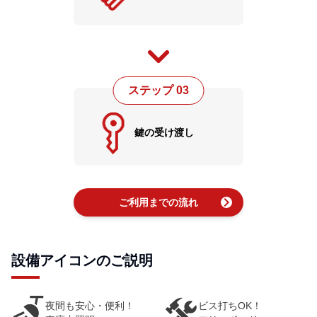
ステップ 03
鍵の受け渡し
chevron_right
ご利用までの流れ
設備アイコンのご説明
夜間も安心・便利！
ビス打ちOK！