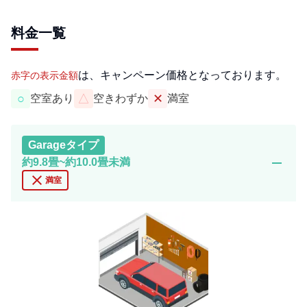
料金一覧
は、キャンペーン価格となっております。
赤字の表示金額
○
△
✕
空室あり
空きわずか
満室
Garage
タイプ
remove
約9.8畳~約10.0畳未満
close
満室