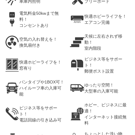
車庫内照明
フリーボード
電気料金50kwまで無
快適ホビーライフを！
料！
エアコン完備
コンセントあり
天候に左右されず移
空気の入れ替えを！
動！
換気扇付き
室内階段
ビジネス等をサポー
快適ホビーライフを！
ト！
窓有り
郵便ポスト設置
バンタイプや1BOX可！
ゆったり空間！
ハイルーフ車の入庫可
大型車の入庫可能
能
ホビー、ビジネスに最
ビジネス等をサポー
適！
ト！
インターネット接続無
電話回線の引き込み可
料
ちょっとした洗い物