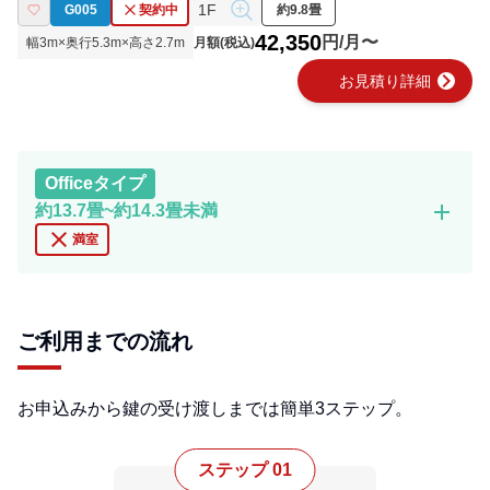
1F
G005
契約中
約9.8畳
42,350
円/月〜
幅
3
m×奥行
5.3
m×高さ
2.7
m
月額(税込)
chevron_right
お見積り詳細
Office
タイプ
add
約13.7畳~約14.3畳未満
close
満室
ご利用までの流れ
お申込みから鍵の受け渡しまでは簡単3ステップ。
ステップ 01