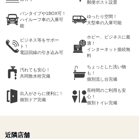
郵便ポスト設置
バンタイプや1BOX可！
ゆったり空間！
ハイルーフ車の入庫可
大型車の入庫可能
能
ホビー、ビジネスに最
ビジネス等をサポー
適！
ト！
インターネット接続無
電話回線の引き込み可
料
ちょっとした洗い物
汚れても安心！
も！
共同散水栓完備
個別流し台完備
長時間のご利用も安
出入がさらに便利に！
心！
個別ドア完備
個別トイレ完備
近隣店舗