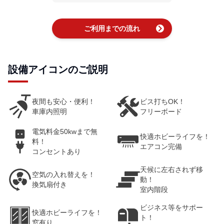
chevron_right
ご利用までの流れ
設備アイコンのご説明
夜間も安心・便利！
ビス打ちOK！
車庫内照明
フリーボード
電気料金50kwまで無
快適ホビーライフを！
料！
エアコン完備
コンセントあり
天候に左右されず移
空気の入れ替えを！
動！
換気扇付き
室内階段
ビジネス等をサポー
快適ホビーライフを！
ト！
窓有り