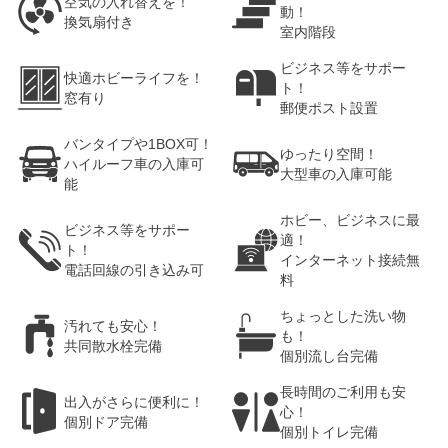
空気の入れ替えを！
動！
換気扇付き
室内階段
ビジネス等をサポー
快適ホビーライフを！
ト！
窓有り
郵便ポスト設置
バンタイプや1BOX可！
ゆったり空間！
ハイルーフ車の入庫可
大型車の入庫可能
能
ホビー、ビジネスに最
ビジネス等をサポー
適！
ト！
インターネット接続無
電話回線の引き込み可
料
ちょっとした洗い物
汚れても安心！
も！
共同散水栓完備
個別流し台完備
長時間のご利用も安
出入がさらに便利に！
心！
個別ドア完備
個別トイレ完備