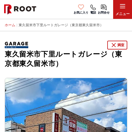
お気に入り
電話
お問合せ
メニュー
ホーム
|
東久留米市下里ルートガレージ（東京都東久留米市）
close
満室
東久留米市下里ルートガレージ（東
京都東久留米市）