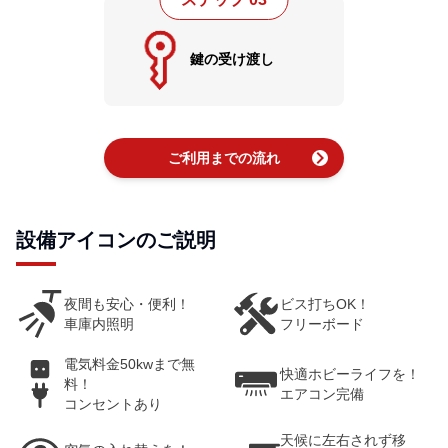
鍵の受け渡し
chevron_right
ご利用までの流れ
設備アイコンのご説明
夜間も安心・便利！
ビス打ちOK！
車庫内照明
フリーボード
電気料金50kwまで無
快適ホビーライフを！
料！
エアコン完備
コンセントあり
天候に左右されず移