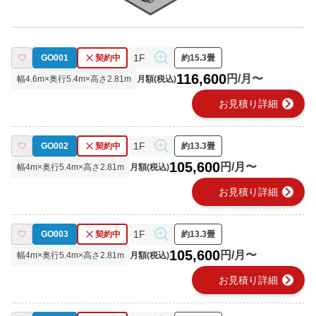
1F
GO001
契約中
約15.3畳
116,600
円/月〜
幅
4.6
m×奥行
5.4
m×高さ
2.81
m
月額(税込)
chevron_right
お見積り詳細
1F
GO002
契約中
約13.3畳
105,600
円/月〜
幅
4
m×奥行
5.4
m×高さ
2.81
m
月額(税込)
chevron_right
お見積り詳細
1F
GO003
契約中
約13.3畳
105,600
円/月〜
幅
4
m×奥行
5.4
m×高さ
2.81
m
月額(税込)
chevron_right
お見積り詳細