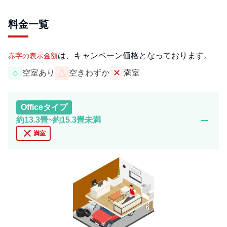
料金一覧
は、キャンペーン価格となっております。
赤字の表示金額
○
△
✕
空室あり
空きわずか
満室
Office
タイプ
remove
約13.3畳~約15.3畳未満
close
満室