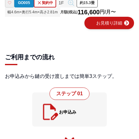
1F
GO005
契約中
約15.3畳
116,600
円/月〜
幅
4.6
m×奥行
5.4
m×高さ
2.81
m
月額(税込)
chevron_right
お見積り詳細
ご利用までの流れ
お申込みから鍵の受け渡しまでは簡単3ステップ。
ステップ 01
お申込み