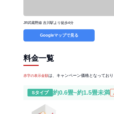
JR武蔵野線 吉川駅より徒歩4分
Googleマップで見る
料金一覧
は、キャンペーン価格となっており
赤字の表示金額
約0.6畳~約1.5畳未満
cha
S
タイプ