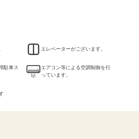
。
エレベーターがございます。
用駐車ス
エアコン等による空調制御を行
っています。
す