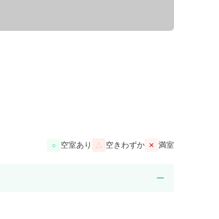
空室あり
空きわずか
満室
○
△
✕
remove