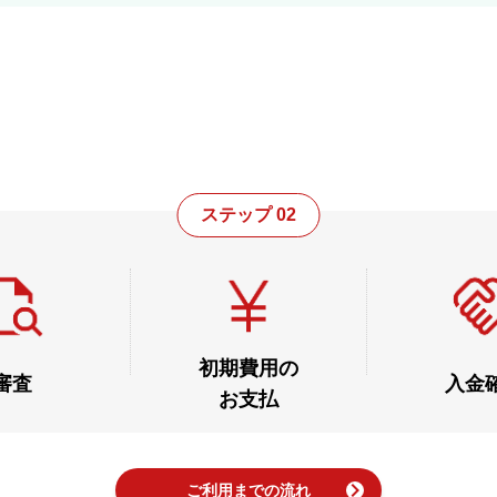
。
ステップ 02
初期費用の
審査
入金
お支払
chevron_right
ご利用までの流れ