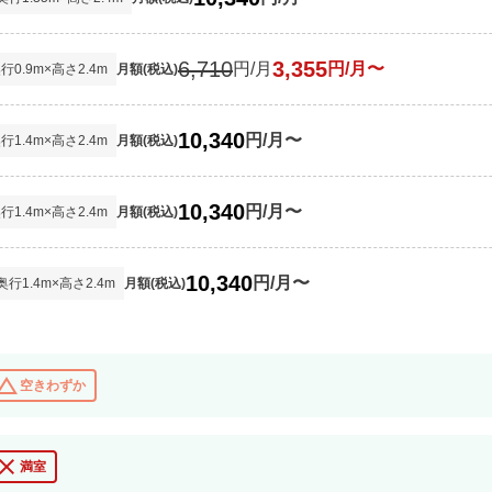
6,710
3,355
円/月
円/月〜
奥行
0.9
m×高さ
2.4
m
月額(税込)
10,340
円/月〜
奥行
1.4
m×高さ
2.4
m
月額(税込)
10,340
円/月〜
奥行
1.4
m×高さ
2.4
m
月額(税込)
10,340
円/月〜
奥行
1.4
m×高さ
2.4
m
月額(税込)
nge_history
空きわずか
lose
満室