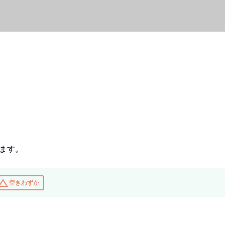
ます。
nge_history
空きわずか