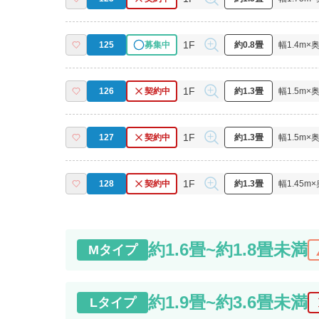
1F
125
募集中
約0.8畳
幅
1.4
m×
1F
126
契約中
約1.3畳
幅
1.5
m×
1F
127
契約中
約1.3畳
幅
1.5
m×
1F
128
契約中
約1.3畳
幅
1.45
m×
約1.6畳~約1.8畳未満
cha
M
タイプ
約1.9畳~約3.6畳未満
c
L
タイプ