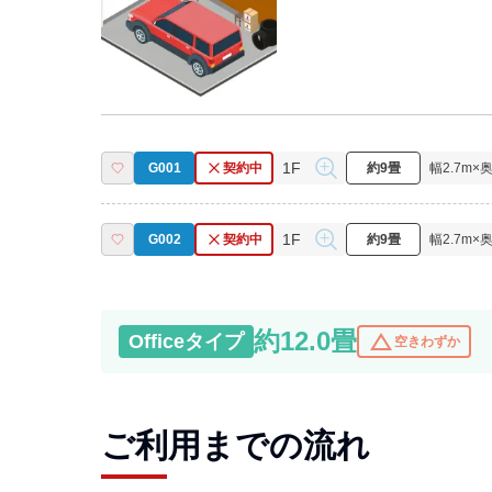
1F
G001
契約中
約9畳
幅
2.7
m×
1F
G002
契約中
約9畳
幅
2.7
m×
約12.0畳
change_history
Office
タイプ
空きわずか
ご利用までの流れ