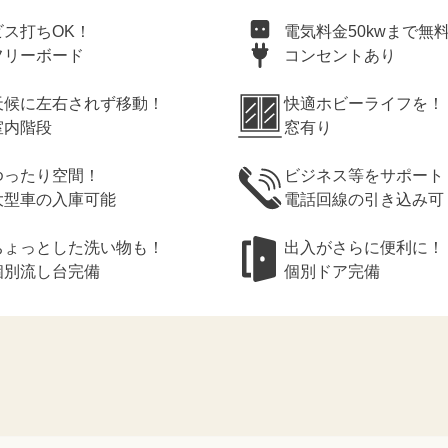
ビス打ちOK！
電気料金50kwまで無
フリーボード
コンセントあり
天候に左右されず移動！
快適ホビーライフを！
室内階段
窓有り
ゆったり空間！
ビジネス等をサポート
大型車の入庫可能
電話回線の引き込み可
ちょっとした洗い物も！
出入がさらに便利に！
個別流し台完備
個別ドア完備