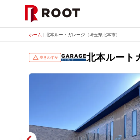
ホーム
|
北本ルートガレージ（埼玉県北本市）
北本ルート
change_history
空きわずか