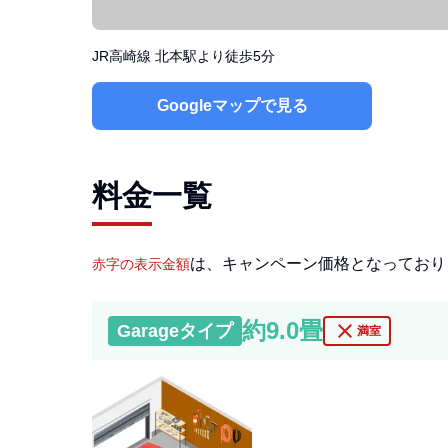
JR高崎線 北本駅より徒歩5分
Googleマップで見る
料金一覧
は、キャンペーン価格となっており
赤字の表示金額
約9.0畳
close
Garage
タイプ
満室