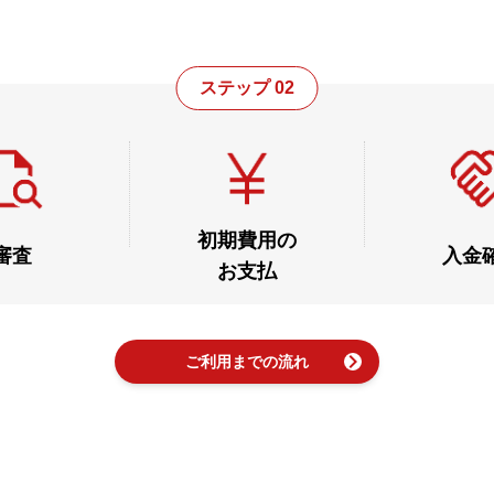
。
ステップ 02
初期費用の
審査
入金
お支払
chevron_right
ご利用までの流れ