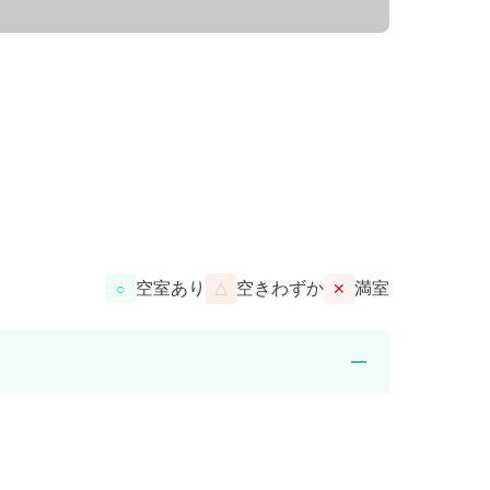
空室あり
空きわずか
満室
○
△
✕
remove