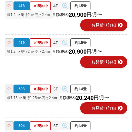
4F
418
契約中
約1.5畳
20,900
円/月〜
幅
1.2
m×奥行
2
m×高さ
2.4
m
月額(税込)
chevron_right
お見積り詳細
4F
419
契約中
約1.5畳
20,900
円/月〜
幅
1.2
m×奥行
2
m×高さ
2.4
m
月額(税込)
chevron_right
お見積り詳細
5F
503
契約中
約1.4畳
20,240
円/月〜
幅
1.75
m×奥行
1.25
m×高さ
2.4
m
月額(税込)
chevron_right
お見積り詳細
5F
504
契約中
約1.4畳