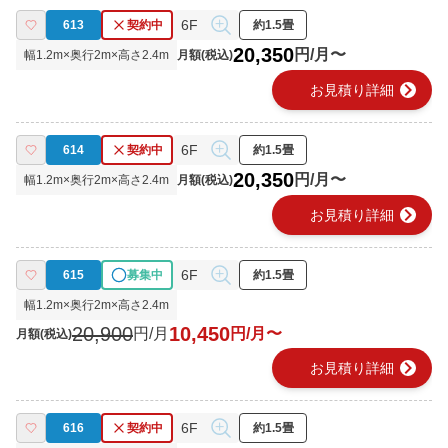
6F
613
契約中
約1.5畳
20,350
円/月〜
幅
1.2
m×奥行
2
m×高さ
2.4
m
月額(税込)
chevron_right
お見積り詳細
6F
614
契約中
約1.5畳
20,350
円/月〜
幅
1.2
m×奥行
2
m×高さ
2.4
m
月額(税込)
chevron_right
お見積り詳細
6F
615
募集中
約1.5畳
幅
1.2
m×奥行
2
m×高さ
2.4
m
20,900
10,450
円/月
円/月〜
月額(税込)
chevron_right
お見積り詳細
6F
616
契約中
約1.5畳