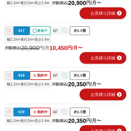
20,900
円/月〜
幅
1.2
m×奥行
2
m×高さ
2.4
m
月額(税込)
chevron_right
お見積り詳細
6F
617
募集中
約1.5畳
幅
1.2
m×奥行
2
m×高さ
2.4
m
20,900
10,450
円/月
円/月〜
月額(税込)
chevron_right
お見積り詳細
6F
618
契約中
約1.5畳
20,350
円/月〜
幅
1.2
m×奥行
2
m×高さ
2.4
m
月額(税込)
chevron_right
お見積り詳細
6F
619
契約中
約1.5畳
20,350
円/月〜
幅
1.2
m×奥行
2
m×高さ
2.4
m
月額(税込)