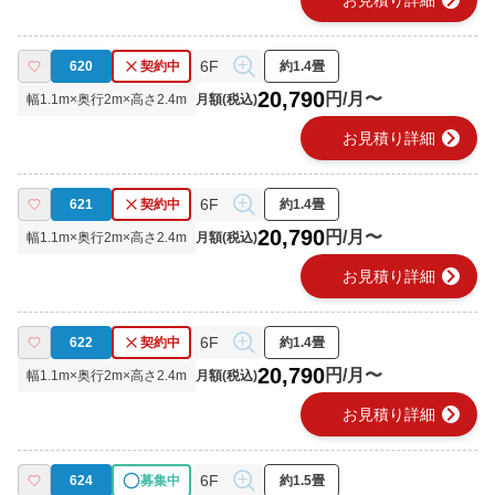
chevron_right
お見積り詳細
6F
620
契約中
約1.4畳
20,790
円/月〜
幅
1.1
m×奥行
2
m×高さ
2.4
m
月額(税込)
chevron_right
お見積り詳細
6F
621
契約中
約1.4畳
20,790
円/月〜
幅
1.1
m×奥行
2
m×高さ
2.4
m
月額(税込)
chevron_right
お見積り詳細
6F
622
契約中
約1.4畳
20,790
円/月〜
幅
1.1
m×奥行
2
m×高さ
2.4
m
月額(税込)
chevron_right
お見積り詳細
6F
624
募集中
約1.5畳