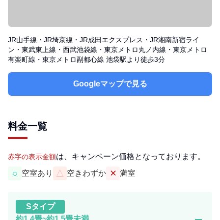
JR山手線・JR埼京線・JR成田エクスプレス・JR湘南新宿ライ
ン・東武東上線・西武池袋線・東京メトロ丸ノ内線・東京メトロ
有楽町線・東京メトロ副都心線 池袋駅より徒歩3分
Googleマップで見る
料金一覧
は、キャンペーン価格となっております。
赤字の表示金額
○
△
✕
空室あり
空きわずか
満室
S
タイプ
remove
約1.4畳~約1.5畳未満