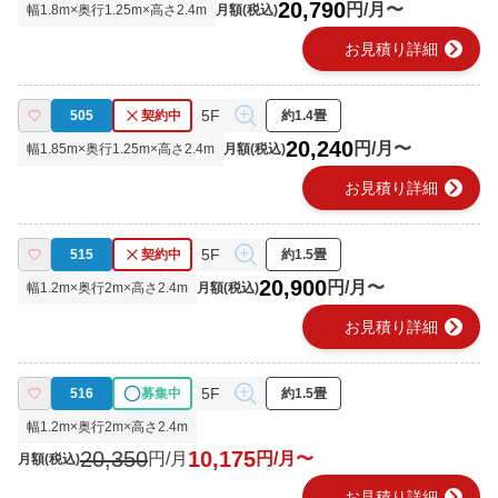
20,790
円/月〜
幅
1.8
m×奥行
1.25
m×高さ
2.4
m
月額(税込)
chevron_right
お見積り詳細
5F
505
契約中
約1.4畳
20,240
円/月〜
幅
1.85
m×奥行
1.25
m×高さ
2.4
m
月額(税込)
chevron_right
お見積り詳細
5F
515
契約中
約1.5畳
20,900
円/月〜
幅
1.2
m×奥行
2
m×高さ
2.4
m
月額(税込)
chevron_right
お見積り詳細
5F
516
募集中
約1.5畳
幅
1.2
m×奥行
2
m×高さ
2.4
m
20,350
10,175
円/月
円/月〜
月額(税込)
chevron_right
お見積り詳細