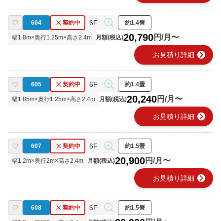
6F
604
契約中
約1.4畳
20,790
円/月〜
幅
1.8
m×奥行
1.25
m×高さ
2.4
m
月額(税込)
chevron_right
お見積り詳細
6F
605
契約中
約1.4畳
20,240
円/月〜
幅
1.85
m×奥行
1.25
m×高さ
2.4
m
月額(税込)
chevron_right
お見積り詳細
6F
607
契約中
約1.5畳
20,900
円/月〜
幅
1.2
m×奥行
2
m×高さ
2.4
m
月額(税込)
chevron_right
お見積り詳細
6F
608
契約中
約1.5畳