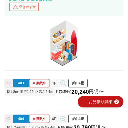
change_history
空きわずか
4F
403
契約中
約1.4畳
20,240
円/月〜
幅
1.8
m×奥行
1.25
m×高さ
2.4
m
月額(税込)
chevron_right
お見積り詳細
4F
404
契約中
約1.4畳
20,790
円/月〜
幅
1.75
m×奥行
1.25
m×高さ
2.4
m
月額(税込)