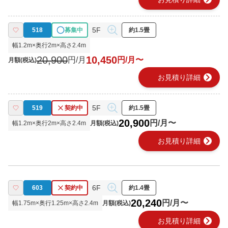
5F
518
募集中
約1.5畳
幅
1.2
m×奥行
2
m×高さ
2.4
m
20,900
10,450
円/月
円/月〜
月額(税込)
chevron_right
お見積り詳細
5F
519
契約中
約1.5畳
20,900
円/月〜
幅
1.2
m×奥行
2
m×高さ
2.4
m
月額(税込)
chevron_right
お見積り詳細
6F
603
契約中
約1.4畳
20,240
円/月〜
幅
1.75
m×奥行
1.25
m×高さ
2.4
m
月額(税込)
chevron_right
お見積り詳細