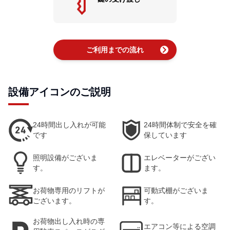
chevron_right
ご利用までの流れ
設備アイコンのご説明
24時間出し入れが可能
24時間体制で安全を確
です
保しています
照明設備がございま
エレベーターがござい
す。
ます。
お荷物専用のリフトが
可動式棚がございま
ございます。
す。
お荷物出し入れ時の専
エアコン等による空調