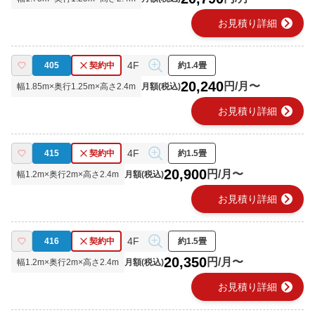
chevron_right
お見積り詳細
4F
405
契約中
約1.4畳
20,240
円/月〜
幅
1.85
m×奥行
1.25
m×高さ
2.4
m
月額(税込)
chevron_right
お見積り詳細
4F
415
契約中
約1.5畳
20,900
円/月〜
幅
1.2
m×奥行
2
m×高さ
2.4
m
月額(税込)
chevron_right
お見積り詳細
4F
416
契約中
約1.5畳
20,350
円/月〜
幅
1.2
m×奥行
2
m×高さ
2.4
m
月額(税込)
chevron_right
お見積り詳細