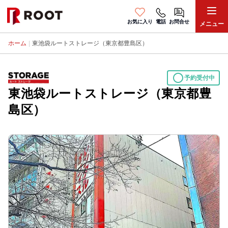
お気に入り
電話
お問合せ
メニュー
ホーム
|
東池袋ルートストレージ（東京都豊島区）
circle
予約受付中
東池袋ルートストレージ（東京都豊
島区）