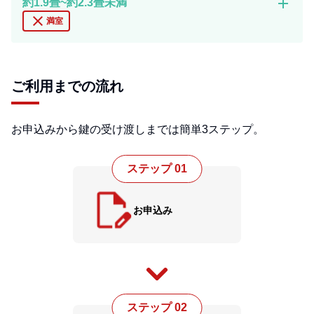
add
約1.9畳~約2.3畳未満
close
満室
ご利用までの流れ
お申込みから鍵の受け渡しまでは簡単3ステップ。
ステップ 01
お申込み
ステップ 02