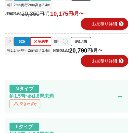
幅
1.2
m×奥行
2
m×高さ
2.4
m
20,350
10,175
円/月
円/月〜
月額(税込)
chevron_right
お見積り詳細
6F
625
契約中
約1.4畳
20,790
円/月〜
幅
1.1
m×奥行
2
m×高さ
2.4
m
月額(税込)
chevron_right
お見積り詳細
M
タイプ
add
約1.5畳~約1.8畳未満
change_history
空きわずか
L
タイプ