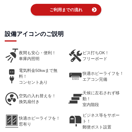
chevron_right
ご利用までの流れ
設備アイコンのご説明
夜間も安心・便利！
ビス打ちOK！
車庫内照明
フリーボード
電気料金50kwまで無
快適ホビーライフを！
料！
エアコン完備
コンセントあり
天候に左右されず移
空気の入れ替えを！
動！
換気扇付き
室内階段
ビジネス等をサポー
快適ホビーライフを！
ト！
窓有り
郵便ポスト設置