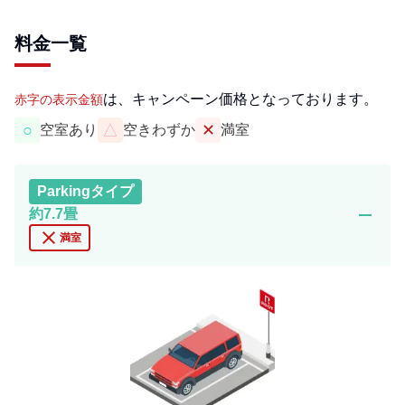
料金一覧
は、キャンペーン価格となっております。
赤字の表示金額
○
△
✕
空室あり
空きわずか
満室
Parking
タイプ
remove
約7.7畳
close
満室