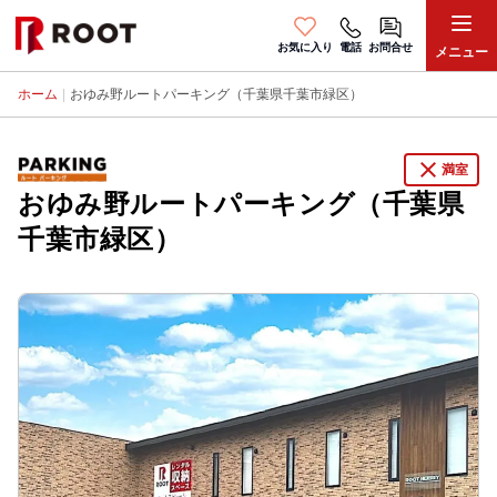
お気に入り
電話
お問合せ
メニュー
ホーム
|
おゆみ野ルートパーキング（千葉県千葉市緑区）
close
満室
おゆみ野ルートパーキング（千葉県
千葉市緑区）