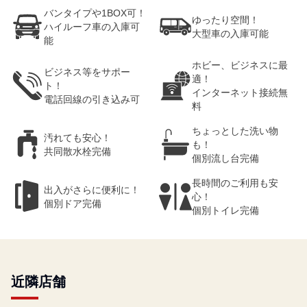
バンタイプや1BOX可！
ゆったり空間！
ハイルーフ車の入庫可
大型車の入庫可能
能
ホビー、ビジネスに最
ビジネス等をサポー
適！
ト！
インターネット接続無
電話回線の引き込み可
料
ちょっとした洗い物
汚れても安心！
も！
共同散水栓完備
個別流し台完備
長時間のご利用も安
出入がさらに便利に！
心！
個別ドア完備
個別トイレ完備
近隣店舗