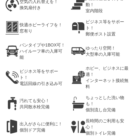
空気の入れ替えを！
動！
換気扇付き
室内階段
ビジネス等をサポー
快適ホビーライフを！
ト！
窓有り
郵便ポスト設置
バンタイプや1BOX可！
ゆったり空間！
ハイルーフ車の入庫可
大型車の入庫可能
能
ホビー、ビジネスに最
ビジネス等をサポー
適！
ト！
インターネット接続無
電話回線の引き込み可
料
ちょっとした洗い物
汚れても安心！
も！
共同散水栓完備
個別流し台完備
長時間のご利用も安
出入がさらに便利に！
心！
個別ドア完備
個別トイレ完備