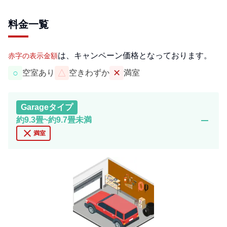
料金一覧
は、キャンペーン価格となっております。
赤字の表示金額
○
△
✕
空室あり
空きわずか
満室
Garage
タイプ
remove
約9.3畳~約9.7畳未満
close
満室