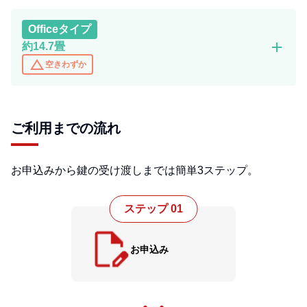
Office
タイプ
add
約14.7畳
change_history
空きわずか
ご利用までの流れ
お申込みから鍵の受け渡しまでは簡単3ステップ。
ステップ 01
お申込み