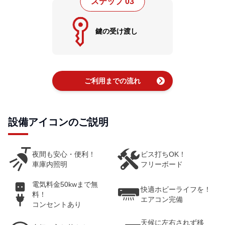
ステップ 03
鍵の受け渡し
chevron_right
ご利用までの流れ
設備アイコンのご説明
夜間も安心・便利！
ビス打ちOK！
車庫内照明
フリーボード
電気料金50kwまで無
快適ホビーライフを！
料！
エアコン完備
コンセントあり
天候に左右されず移