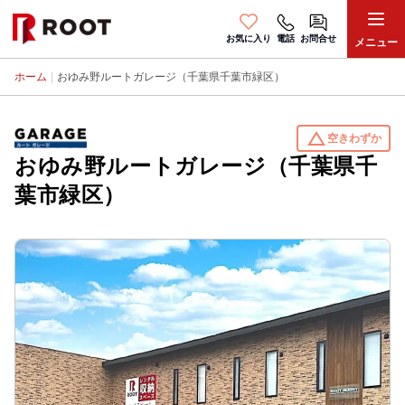
お気に入り
電話
お問合せ
メニュー
ホーム
|
おゆみ野ルートガレージ（千葉県千葉市緑区）
change_history
空きわずか
おゆみ野ルートガレージ（千葉県千
葉市緑区）