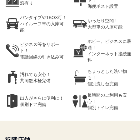
ト！
窓有り
郵便ポスト設置
バンタイプや1BOX可！
ゆったり空間！
ハイルーフ車の入庫可
大型車の入庫可能
能
ホビー、ビジネスに最
ビジネス等をサポー
適！
ト！
インターネット接続無
電話回線の引き込み可
料
ちょっとした洗い物
汚れても安心！
も！
共同散水栓完備
個別流し台完備
長時間のご利用も安
出入がさらに便利に！
心！
個別ドア完備
個別トイレ完備