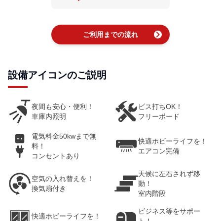
chevron_right
ご利用までの流れ
設備アイコンのご説明
夜間も安心・便利！
ビス打ちOK！
車庫内照明
フリーボード
電気料金50kwまで無
快適ホビーライフを！
料！
エアコン完備
コンセントあり
天候に左右されず移
空気の入れ替えを！
動！
換気扇付き
室内階段
ビジネス等をサポー
快適ホビーライフを！