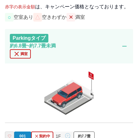
は、キャンペーン価格となっております。
赤字の表示金額
○
△
✕
空室あり
空きわずか
満室
Parking
タイプ
remove
約6.8畳~約7.7畳未満
close
満室
1F
001
契約中
約7.7畳