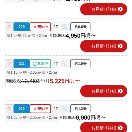
chevron_right
お見積り詳細
2F
209
契約中
約0.6畳
4,950
円/月〜
幅
1
m×奥行
1
m×高さ
2.4
m
月額(税込)
chevron_right
お見積り詳細
2F
211
募集中
約1.5畳
幅
1.15
m×奥行
2.05
m×高さ
2.4
m
10,450
5,225
円/月
円/月〜
月額(税込)
chevron_right
お見積り詳細
2F
212
契約中
約1.3畳
9,900
円/月〜
幅
1.05
m×奥行
2.05
m×高さ
2.4
m
月額(税込)
chevron_right
お見積り詳細