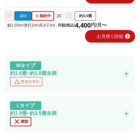
2F
223
契約中
約0.6畳
4,400
円/月〜
幅
1.05
m×奥行
1
m×高さ
2.4
m
月額(税込)
chevron_right
お見積り詳細
M
タイプ
add
約1.6畳~約1.8畳未満
change_history
空きわずか
L
タイプ
add
約1.9畳~約3.5畳未満
close
満室