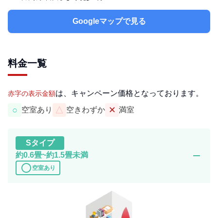
Googleマップで見る
料金一覧
は、キャンペーン価格となっております。
赤字の表示金額
○
△
✕
空室あり
空きわずか
満室
S
タイプ
remove
約0.6畳~約1.5畳未満
circle
空室あり