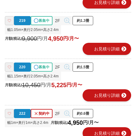
chevron_right
お見積り詳細
2F
219
募集中
約1.3畳
幅
1.05
m×奥行
2.05
m×高さ
2.4
m
9,900
4,950
円/月
円/月〜
月額(税込)
chevron_right
お見積り詳細
2F
220
募集中
約1.5畳
幅
1.15
m×奥行
2.05
m×高さ
2.4
m
10,450
5,225
円/月
円/月〜
月額(税込)
chevron_right
お見積り詳細
2F
222
契約中
約0.6畳
4,950
円/月〜
幅
1
m×奥行
1
m×高さ
2.4
m
月額(税込)
chevron_right
お見積り詳細