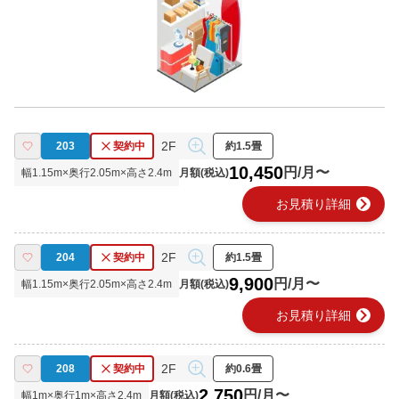
2F
203
契約中
約1.5畳
10,450
円/月〜
幅
1.15
m×奥行
2.05
m×高さ
2.4
m
月額(税込)
chevron_right
お見積り詳細
2F
204
契約中
約1.5畳
9,900
円/月〜
幅
1.15
m×奥行
2.05
m×高さ
2.4
m
月額(税込)
chevron_right
お見積り詳細
2F
208
契約中
約0.6畳
2,750
円/月〜
幅
1
m×奥行
1
m×高さ
2.4
m
月額(税込)