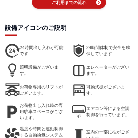
chevron_right
ご利用までの流れ
設備アイコンのご説明
24時間出し入れが可能
24時間体制で安全を確
です
保しています
照明設備がございま
エレベーターがござい
す。
ます。
お荷物専用のリフトが
可動式棚がございま
ございます。
す。
お荷物出し入れ時の専
エアコン等による空調
用駐車スペースがござ
制御を行っています。
います。
温度や時間と連動制御
室内の一部に柱がござ
する自動換気システム