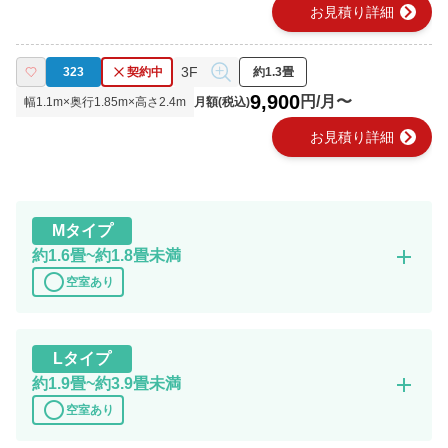
chevron_right
お見積り詳細
3F
323
契約中
約1.3畳
9,900
円/月〜
幅
1.1
m×奥行
1.85
m×高さ
2.4
m
月額(税込)
chevron_right
お見積り詳細
M
タイプ
add
約1.6畳~約1.8畳未満
circle
空室あり
L
タイプ
add
約1.9畳~約3.9畳未満
circle
空室あり