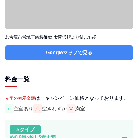
名古屋市営地下鉄桜通線 太閤通駅より徒歩15分
Googleマップで見る
料金一覧
は、キャンペーン価格となっております。
赤字の表示金額
○
△
✕
空室あり
空きわずか
満室
S
タイプ
remove
約0.9畳~約1.5畳未満