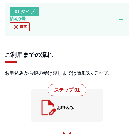
XL
タイプ
add
約4.9畳
close
満室
ご利用までの流れ
お申込みから鍵の受け渡しまでは簡単3ステップ。
ステップ 01
お申込み