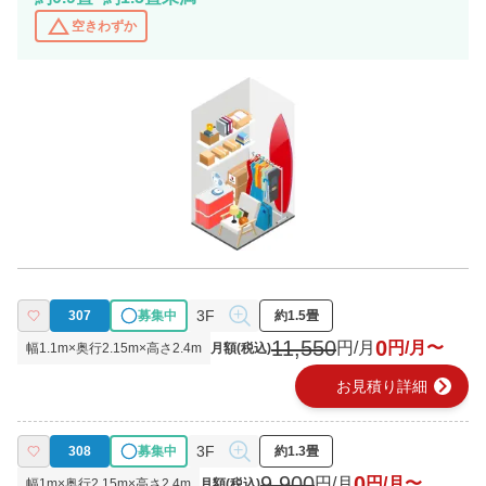
change_history
空きわずか
3F
307
募集中
約1.5畳
11,550
0
円/月
円/月〜
幅
1.1
m×奥行
2.15
m×高さ
2.4
m
月額(税込)
chevron_right
お見積り詳細
3F
308
募集中
約1.3畳
9,900
0
円/月
円/月〜
幅
1
m×奥行
2.15
m×高さ
2.4
m
月額(税込)