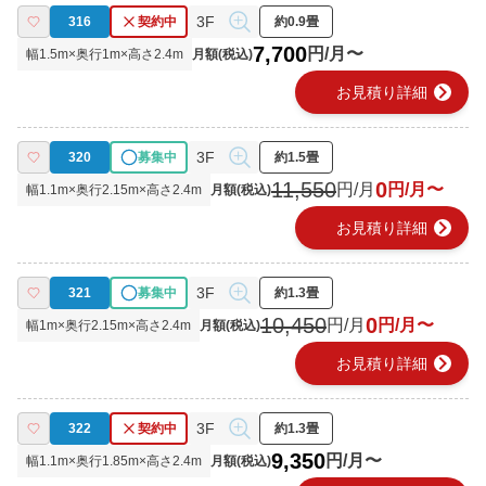
3F
316
契約中
約0.9畳
7,700
円/月〜
幅
1.5
m×奥行
1
m×高さ
2.4
m
月額(税込)
chevron_right
お見積り詳細
3F
320
募集中
約1.5畳
11,550
0
円/月
円/月〜
幅
1.1
m×奥行
2.15
m×高さ
2.4
m
月額(税込)
chevron_right
お見積り詳細
3F
321
募集中
約1.3畳
10,450
0
円/月
円/月〜
幅
1
m×奥行
2.15
m×高さ
2.4
m
月額(税込)
chevron_right
お見積り詳細
3F
322
契約中
約1.3畳
9,350
円/月〜
幅
1.1
m×奥行
1.85
m×高さ
2.4
m
月額(税込)