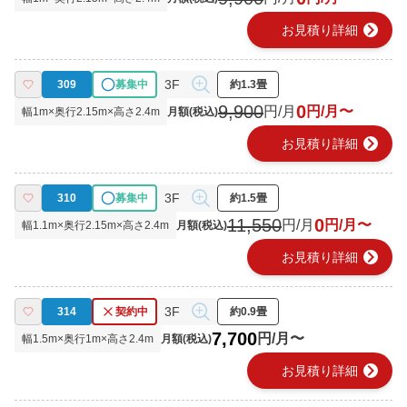
chevron_right
お見積り詳細
3F
309
募集中
約1.3畳
9,900
0
円/月
円/月〜
幅
1
m×奥行
2.15
m×高さ
2.4
m
月額(税込)
chevron_right
お見積り詳細
3F
310
募集中
約1.5畳
11,550
0
円/月
円/月〜
幅
1.1
m×奥行
2.15
m×高さ
2.4
m
月額(税込)
chevron_right
お見積り詳細
3F
314
契約中
約0.9畳
7,700
円/月〜
幅
1.5
m×奥行
1
m×高さ
2.4
m
月額(税込)
chevron_right
お見積り詳細