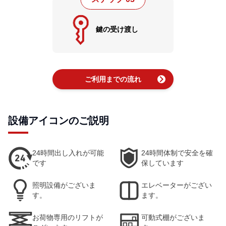
鍵の受け渡し
chevron_right
ご利用までの流れ
設備アイコンのご説明
24時間出し入れが可能
24時間体制で安全を確
です
保しています
照明設備がございま
エレベーターがござい
す。
ます。
お荷物専用のリフトが
可動式棚がございま