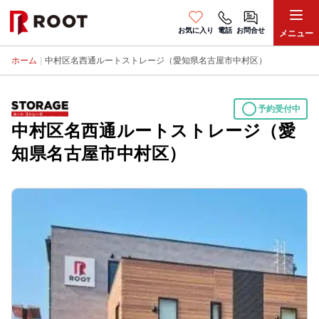
お気に入り
電話
お問合せ
メニュー
ホーム
|
中村区名西通ルートストレージ（愛知県名古屋市中村区）
circle
予約受付中
中村区名西通ルートストレージ（愛
知県名古屋市中村区）