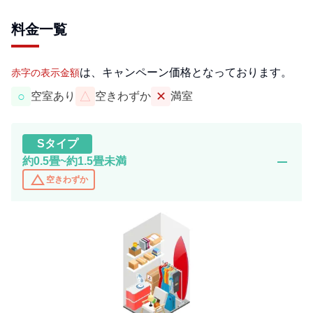
料金一覧
は、キャンペーン価格となっております。
赤字の表示金額
○
△
✕
空室あり
空きわずか
満室
S
タイプ
remove
約0.5畳~約1.5畳未満
change_history
空きわずか