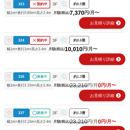
3F
323
契約中
約0.5畳
7,370
円/月〜
幅
1
m×奥行
0.85
m×高さ
2.4
m
月額(税込)
chevron_right
お見積り詳細
3F
324
契約中
約0.6畳
10,010
円/月〜
幅
1
m×奥行
1
m×高さ
2.4
m
月額(税込)
chevron_right
お見積り詳細
3F
336
募集中
約1.3畳
23,210
0
円/月
円/月〜
幅
1
m×奥行
2.15
m×高さ
2.4
m
月額(税込)
chevron_right
お見積り詳細
3F
337
募集中
約1.3畳
23,210
0
円/月
円/月〜
幅
1
m×奥行
2.15
m×高さ
2.4
m
月額(税込)