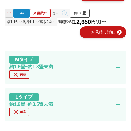
3F
347
契約中
約0.8畳
12,650
円/月〜
幅
1.15
m×奥行
1.1
m×高さ
2.4
m
月額(税込)
chevron_right
お見積り詳細
M
タイプ
add
約1.6畳~約1.8畳未満
close
満室
L
タイプ
add
約1.9畳~約3.5畳未満
close
満室