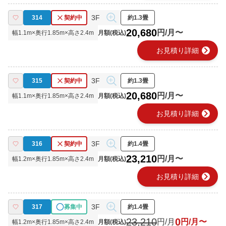
3F
314
契約中
約1.3畳
20,680
円/月〜
幅
1.1
m×奥行
1.85
m×高さ
2.4
m
月額(税込)
chevron_right
お見積り詳細
3F
315
契約中
約1.3畳
20,680
円/月〜
幅
1.1
m×奥行
1.85
m×高さ
2.4
m
月額(税込)
chevron_right
お見積り詳細
3F
316
契約中
約1.4畳
23,210
円/月〜
幅
1.2
m×奥行
1.85
m×高さ
2.4
m
月額(税込)
chevron_right
お見積り詳細
3F
317
募集中
約1.4畳
23,210
0
円/月
円/月〜
幅
1.2
m×奥行
1.85
m×高さ
2.4
m
月額(税込)