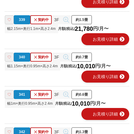
chevron_right
お見積り詳細
3F
339
契約中
約1.5畳
21,780
円/月〜
幅
2.15
m×奥行
1.1
m×高さ
2.4
m
月額(税込)
chevron_right
お見積り詳細
3F
340
契約中
約0.7畳
10,010
円/月〜
幅
1.15
m×奥行
0.95
m×高さ
2.4
m
月額(税込)
chevron_right
お見積り詳細
3F
341
契約中
約0.6畳
10,010
円/月〜
幅
1
m×奥行
0.95
m×高さ
2.4
m
月額(税込)
chevron_right
お見積り詳細
3F
342
契約中
約1.3畳