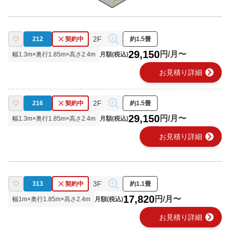
2F
212
契約中
約1.5畳
29,150
円/月〜
幅
1.3
m×奥行
1.85
m×高さ
2.4
m
月額(税込)
chevron_right
お見積り詳細
2F
216
契約中
約1.5畳
29,150
円/月〜
幅
1.3
m×奥行
1.85
m×高さ
2.4
m
月額(税込)
chevron_right
お見積り詳細
3F
313
契約中
約1.1畳
17,820
円/月〜
幅
1
m×奥行
1.85
m×高さ
2.4
m
月額(税込)
chevron_right
お見積り詳細