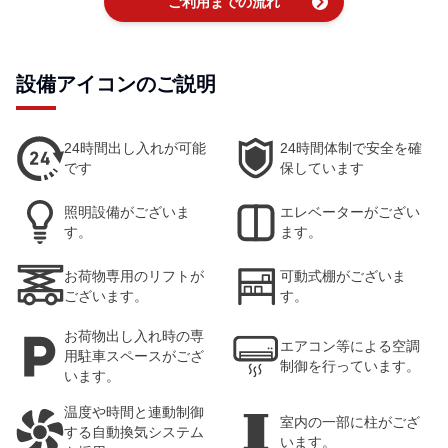
chevron_right
ご利用までの流れ
設備アイコンのご説明
24時間出し入れが可能
24時間体制で安全を確
です
保しています
照明設備がございま
エレベーターがござい
す。
ます。
お荷物専用のリフトが
可動式棚がございま
ございます。
す。
お荷物出し入れ時の専
エアコン等による空調
用駐車スペースがござ
制御を行っています。
います。
温度や時間と連動制御
室内の一部に柱がござ
する自動換気システム
います。