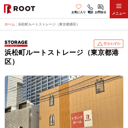
お気に入り
電話
お問合せ
メニュー
ホーム
|
浜松町ルートストレージ（東京都港区）
change_history
空きわずか
浜松町ルートストレージ（東京都港
区）