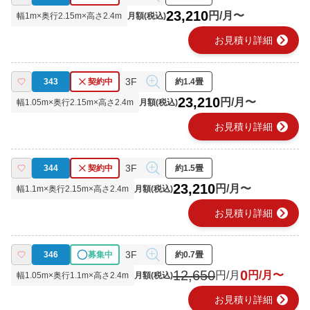
23,210
円/月〜
幅
1
m×奥行
2.15
m×高さ
2.4
m
月額(税込)
chevron_right
お見積り詳細
3F
343
契約中
約1.4畳
23,210
円/月〜
幅
1.05
m×奥行
2.15
m×高さ
2.4
m
月額(税込)
chevron_right
お見積り詳細
3F
344
契約中
約1.5畳
23,210
円/月〜
幅
1.1
m×奥行
2.15
m×高さ
2.4
m
月額(税込)
chevron_right
お見積り詳細
3F
346
募集中
約0.7畳
12,650
0
円/月
円/月〜
幅
1.05
m×奥行
1.1
m×高さ
2.4
m
月額(税込)
chevron_right
お見積り詳細