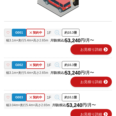
1F
G001
契約中
約10.3畳
53,240
円/月〜
幅
3.1
m×奥行
5.4
m×高さ
2.65
m
月額(税込)
chevron_right
お見積り詳細
1F
G002
契約中
約10.3畳
53,240
円/月〜
幅
3.1
m×奥行
5.4
m×高さ
2.65
m
月額(税込)
chevron_right
お見積り詳細
1F
G003
契約中
約10.1畳
53,240
円/月〜
幅
3.04
m×奥行
5.4
m×高さ
2.65
m
月額(税込)
chevron_right
お見積り詳細