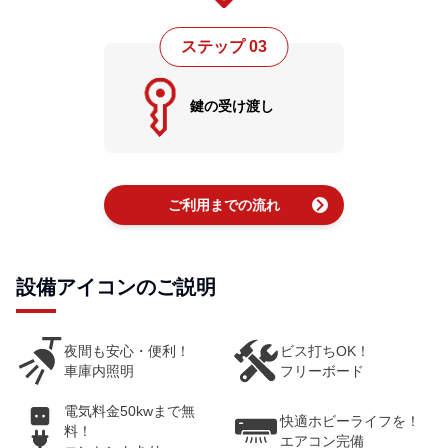
ステップ 03
鍵の受け渡し
chevron_right
ご利用までの流れ
設備アイコンのご説明
夜間も安心・便利！
ビス打ちOK！
車庫内照明
フリーボード
電気料金50kwまで無
快適ホビーライフを！
料！
エアコン完備