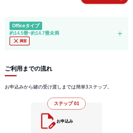
Office
タイプ
add
約14.5畳~約14.7畳未満
close
満室
ご利用までの流れ
お申込みから鍵の受け渡しまでは簡単3ステップ。
ステップ 01
お申込み