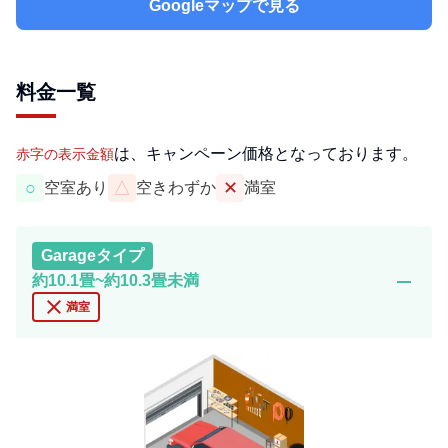
Googleマップで見る
料金一覧
は、キャンペーン価格となっております。
赤字の表示金額
○
△
✕
空室あり
空きわずか
満室
Garage
タイプ
remove
約10.1畳~約10.3畳未満
close
満室