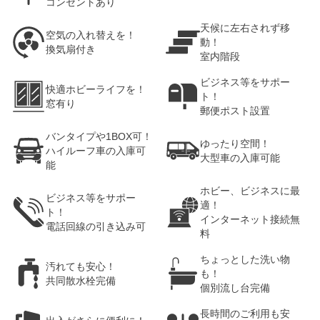
コンセントあり
天候に左右されず移
空気の入れ替えを！
動！
換気扇付き
室内階段
ビジネス等をサポー
快適ホビーライフを！
ト！
窓有り
郵便ポスト設置
バンタイプや1BOX可！
ゆったり空間！
ハイルーフ車の入庫可
大型車の入庫可能
能
ホビー、ビジネスに最
ビジネス等をサポー
適！
ト！
インターネット接続無
電話回線の引き込み可
料
ちょっとした洗い物
汚れても安心！
も！
共同散水栓完備
個別流し台完備
長時間のご利用も安