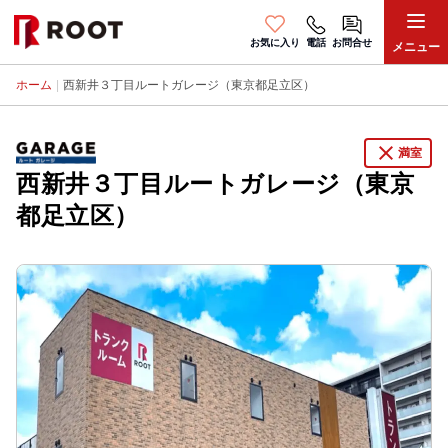
お気に入り
電話
お問合せ
メニュー
ホーム
|
西新井３丁目ルートガレージ（東京都足立区）
close
満室
西新井３丁目ルートガレージ（東京
都足立区）