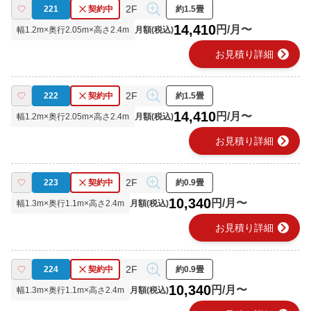
2F
221
契約中
約1.5畳
14,410
円/月〜
幅
1.2
m×奥行
2.05
m×高さ
2.4
m
月額(税込)
chevron_right
お見積り詳細
2F
222
契約中
約1.5畳
14,410
円/月〜
幅
1.2
m×奥行
2.05
m×高さ
2.4
m
月額(税込)
chevron_right
お見積り詳細
2F
223
契約中
約0.9畳
10,340
円/月〜
幅
1.3
m×奥行
1.1
m×高さ
2.4
m
月額(税込)
chevron_right
お見積り詳細
2F
224
契約中
約0.9畳
10,340
円/月〜
幅
1.3
m×奥行
1.1
m×高さ
2.4
m
月額(税込)