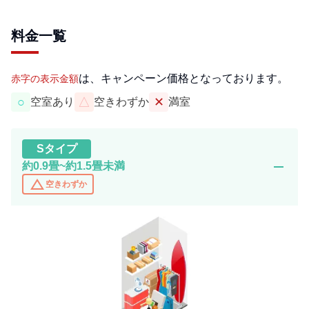
料金一覧
は、キャンペーン価格となっております。
赤字の表示金額
○
△
✕
空室あり
空きわずか
満室
S
タイプ
remove
約0.9畳~約1.5畳未満
change_history
空きわずか