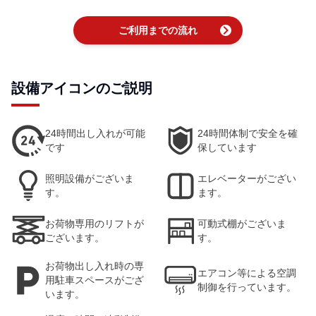
chevron_right
ご利用までの流れ
設備アイコンのご説明
24時間出し入れが可能
24時間体制で安全を確
です
保しています
照明設備がございま
エレベーターがござい
す。
ます。
お荷物専用のリフトが
可動式棚がございま
ございます。
す。
お荷物出し入れ時の専
エアコン等による空調
用駐車スペースがござ
制御を行っています。
います。