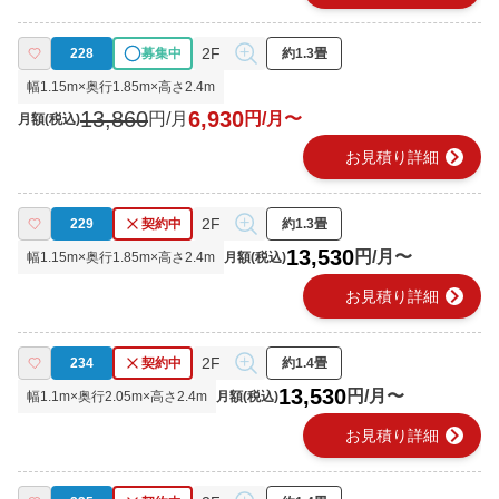
2F
228
募集中
約1.3畳
幅
1.15
m×奥行
1.85
m×高さ
2.4
m
13,860
6,930
円/月
円/月〜
月額(税込)
chevron_right
お見積り詳細
2F
229
契約中
約1.3畳
13,530
円/月〜
幅
1.15
m×奥行
1.85
m×高さ
2.4
m
月額(税込)
chevron_right
お見積り詳細
2F
234
契約中
約1.4畳
13,530
円/月〜
幅
1.1
m×奥行
2.05
m×高さ
2.4
m
月額(税込)
chevron_right
お見積り詳細