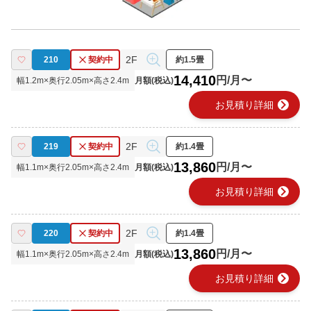
2F
210
契約中
約1.5畳
14,410
円/月〜
幅
1.2
m×奥行
2.05
m×高さ
2.4
m
月額(税込)
chevron_right
お見積り詳細
2F
219
契約中
約1.4畳
13,860
円/月〜
幅
1.1
m×奥行
2.05
m×高さ
2.4
m
月額(税込)
chevron_right
お見積り詳細
2F
220
契約中
約1.4畳
13,860
円/月〜
幅
1.1
m×奥行
2.05
m×高さ
2.4
m
月額(税込)
chevron_right
お見積り詳細