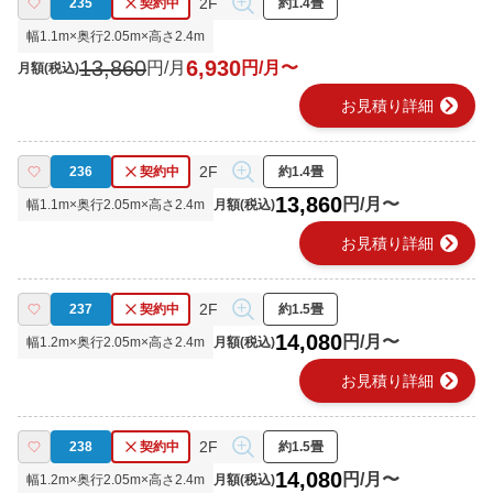
2F
235
契約中
約1.4畳
幅
1.1
m×奥行
2.05
m×高さ
2.4
m
13,860
6,930
円/月
円/月〜
月額(税込)
chevron_right
お見積り詳細
2F
236
契約中
約1.4畳
13,860
円/月〜
幅
1.1
m×奥行
2.05
m×高さ
2.4
m
月額(税込)
chevron_right
お見積り詳細
2F
237
契約中
約1.5畳
14,080
円/月〜
幅
1.2
m×奥行
2.05
m×高さ
2.4
m
月額(税込)
chevron_right
お見積り詳細
2F
238
契約中
約1.5畳
14,080
円/月〜
幅
1.2
m×奥行
2.05
m×高さ
2.4
m
月額(税込)