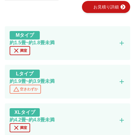
chevron_right
お見積り詳細
M
タイプ
add
約1.5畳~約1.8畳未満
close
満室
L
タイプ
add
約1.9畳~約3.9畳未満
change_history
空きわずか
XL
タイプ
add
約4.2畳~約4.8畳未満
close
満室