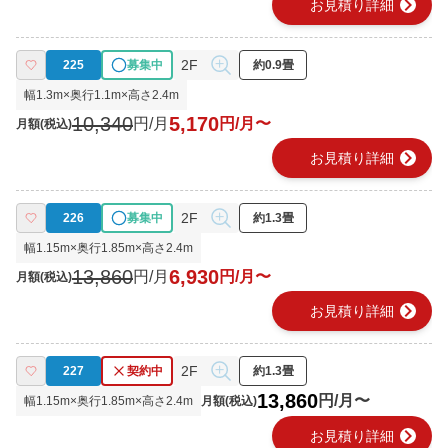
chevron_right
お見積り詳細
2F
225
募集中
約0.9畳
幅
1.3
m×奥行
1.1
m×高さ
2.4
m
10,340
5,170
円/月
円/月〜
月額(税込)
chevron_right
お見積り詳細
2F
226
募集中
約1.3畳
幅
1.15
m×奥行
1.85
m×高さ
2.4
m
13,860
6,930
円/月
円/月〜
月額(税込)
chevron_right
お見積り詳細
2F
227
契約中
約1.3畳
13,860
円/月〜
幅
1.15
m×奥行
1.85
m×高さ
2.4
m
月額(税込)
chevron_right
お見積り詳細