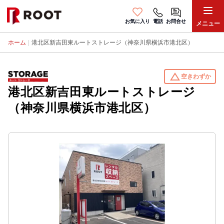
お気に入り
電話
お問合せ
メニュー
ホーム
|
港北区新吉田東ルートストレージ（神奈川県横浜市港北区）
change_history
空きわずか
港北区新吉田東ルートストレージ
（神奈川県横浜市港北区）