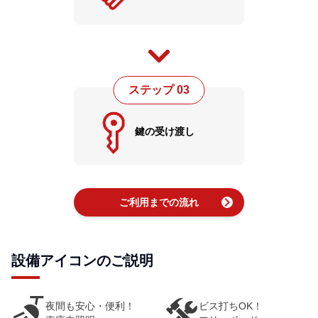
ステップ 03
鍵の受け渡し
chevron_right
ご利用までの流れ
設備アイコンのご説明
夜間も安心・便利！
ビス打ちOK！