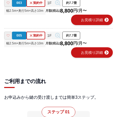
1F
003
契約中
約7.7畳
8,800
円/月〜
幅
2.5
m×奥行
5
m×高さ
10
m
月額(税込)
chevron_right
お見積り詳細
1F
005
契約中
約7.7畳
8,800
円/月〜
幅
2.5
m×奥行
5
m×高さ
10
m
月額(税込)
chevron_right
お見積り詳細
ご利用までの流れ
お申込みから鍵の受け渡しまでは簡単3ステップ。
ステップ 01