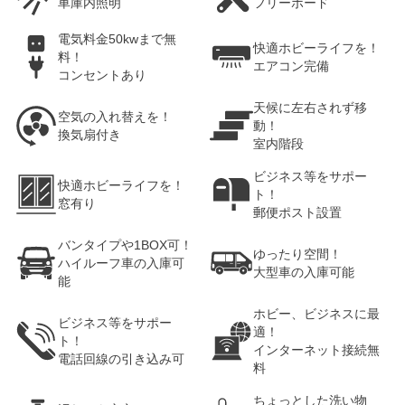
車庫内照明
フリーボード
電気料金50kwまで無
快適ホビーライフを！
料！
エアコン完備
コンセントあり
天候に左右されず移
空気の入れ替えを！
動！
換気扇付き
室内階段
ビジネス等をサポー
快適ホビーライフを！
ト！
窓有り
郵便ポスト設置
バンタイプや1BOX可！
ゆったり空間！
ハイルーフ車の入庫可
大型車の入庫可能
能
ホビー、ビジネスに最
ビジネス等をサポー
適！
ト！
インターネット接続無
電話回線の引き込み可
料
ちょっとした洗い物