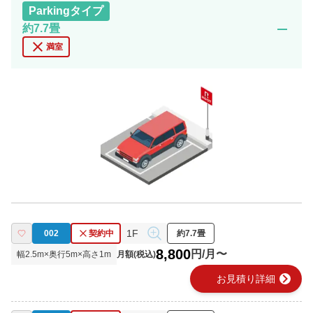
Parking
タイプ
remove
約7.7畳
close
満室
1F
002
契約中
約7.7畳
8,800
円/月〜
幅
2.5
m×奥行
5
m×高さ
1
m
月額(税込)
chevron_right
お見積り詳細