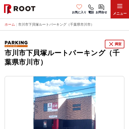
お気に入り
電話
お問合せ
メニュー
ホーム
|
市川市下貝塚ルートパーキング（千葉県市川市）
close
満室
市川市下貝塚ルートパーキング（千
葉県市川市）