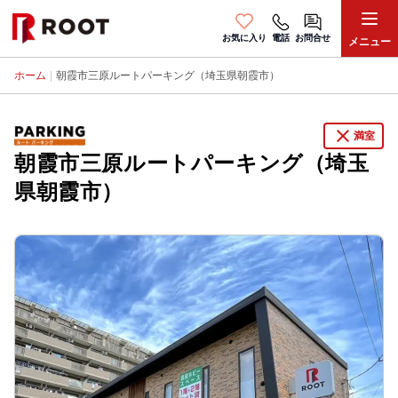
お気に入り
電話
お問合せ
メニュー
ホーム
|
朝霞市三原ルートパーキング（埼玉県朝霞市）
close
満室
朝霞市三原ルートパーキング（埼玉
県朝霞市）