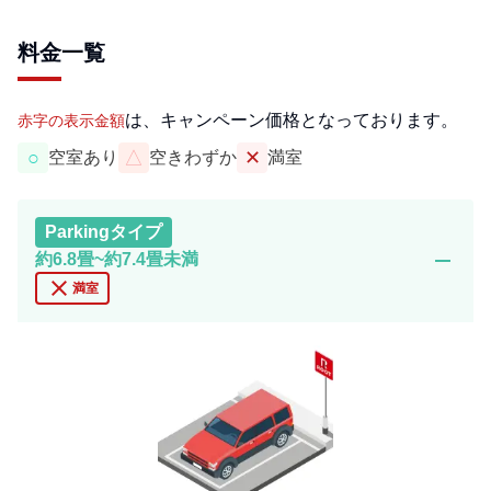
料金一覧
は、キャンペーン価格となっております。
赤字の表示金額
○
△
✕
空室あり
空きわずか
満室
Parking
タイプ
remove
約6.8畳~約7.4畳未満
close
満室