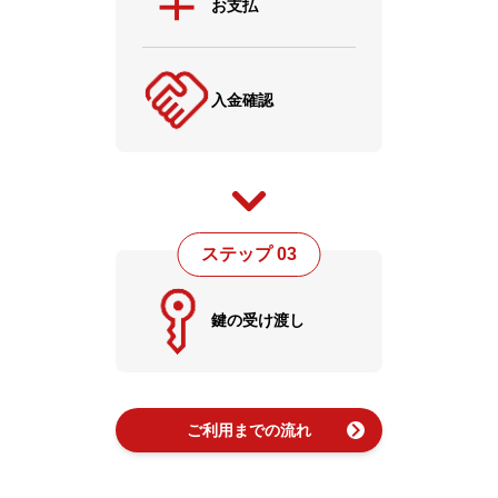
お支払
入金確認
ステップ 03
鍵の受け渡し
chevron_right
ご利用までの流れ