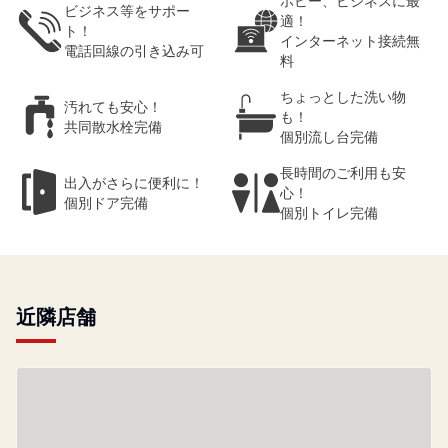
ホビー、ビジネスに最
ビジネス等をサポー
適！
ト！
インターネット接続無
電話回線の引き込み可
料
ちょっとした洗い物
汚れても安心！
も！
共同散水栓完備
個別流し台完備
長時間のご利用も安
出入がさらに便利に！
心！
個別ドア完備
個別トイレ完備
近隣店舗