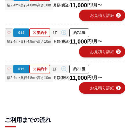
11,000
円/月〜
幅
2.4
m×奥行
4.8
m×高さ
10
m
月額(税込)
chevron_right
お見積り詳細
1F
014
契約中
約7.1畳
11,000
円/月〜
幅
2.4
m×奥行
4.8
m×高さ
10
m
月額(税込)
chevron_right
お見積り詳細
1F
015
契約中
約7.1畳
11,000
円/月〜
幅
2.4
m×奥行
4.8
m×高さ
10
m
月額(税込)
chevron_right
お見積り詳細
ご利用までの流れ