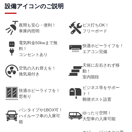
設備アイコンのご説明
夜間も安心・便利！
ビス打ちOK！
車庫内照明
フリーボード
電気料金50kwまで無
快適ホビーライフを！
料！
エアコン完備
コンセントあり
天候に左右されず移
空気の入れ替えを！
動！
換気扇付き
室内階段
ビジネス等をサポー
快適ホビーライフを！
ト！
窓有り
郵便ポスト設置
バンタイプや1BOX可！
ゆったり空間！
ハイルーフ車の入庫可
大型車の入庫可能
能