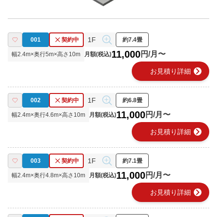
1F
001
契約中
約7.4畳
11,000
円/月〜
幅
2.4
m×奥行
5
m×高さ
10
m
月額(税込)
chevron_right
お見積り詳細
1F
002
契約中
約6.8畳
11,000
円/月〜
幅
2.4
m×奥行
4.6
m×高さ
10
m
月額(税込)
chevron_right
お見積り詳細
1F
003
契約中
約7.1畳
11,000
円/月〜
幅
2.4
m×奥行
4.8
m×高さ
10
m
月額(税込)
chevron_right
お見積り詳細