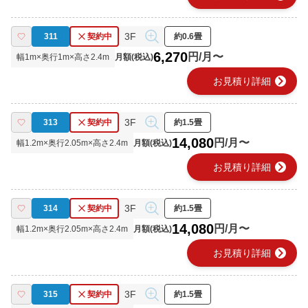
3F
311
契約中
約0.6畳
6,270
円/月〜
幅
1
m×奥行
1
m×高さ
2.4
m
月額(税込)
chevron_right
お見積り詳細
3F
313
契約中
約1.5畳
14,080
円/月〜
幅
1.2
m×奥行
2.05
m×高さ
2.4
m
月額(税込)
chevron_right
お見積り詳細
3F
314
契約中
約1.5畳
14,080
円/月〜
幅
1.2
m×奥行
2.05
m×高さ
2.4
m
月額(税込)
chevron_right
お見積り詳細
3F
315
契約中
約1.5畳