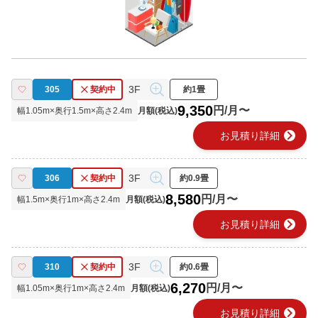
3F
305
契約中
約1畳
9,350
円/月〜
幅
1.05
m×奥行
1.5
m×高さ
2.4
m
月額(税込)
chevron_right
お見積り詳細
3F
306
契約中
約0.9畳
8,580
円/月〜
幅
1.5
m×奥行
1
m×高さ
2.4
m
月額(税込)
chevron_right
お見積り詳細
3F
310
契約中
約0.6畳
6,270
円/月〜
幅
1.05
m×奥行
1
m×高さ
2.4
m
月額(税込)
chevron_right
お見積り詳細