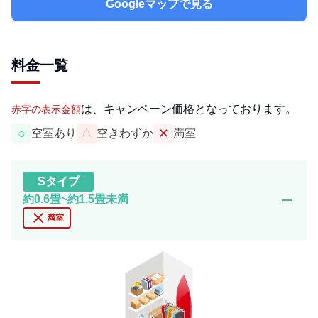
Googleマップで見る
料金一覧
は、キャンペーン価格となっております。
赤字の表示金額
○
△
✕
空室あり
空きわずか
満室
S
タイプ
remove
約0.6畳~約1.5畳未満
close
満室