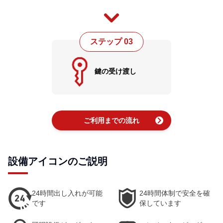
ステップ 03
鍵の受け渡し
chevron_right
ご利用までの流れ
設備アイコンのご説明
24時間出し入れが可能
24時間体制で安全を確
です
保しています