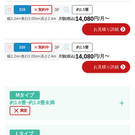
3F
319
契約中
約1.5畳
14,080
円/月〜
幅
1.2
m×奥行
2.05
m×高さ
2.4
m
月額(税込)
chevron_right
お見積り詳細
3F
320
契約中
約1.5畳
14,080
円/月〜
幅
1.2
m×奥行
2.05
m×高さ
2.4
m
月額(税込)
chevron_right
お見積り詳細
M
タイプ
add
約1.6畳~約1.8畳未満
close
満室
L
タイプ