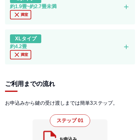
add
約1.9畳~約2.7畳未満
close
満室
XL
タイプ
add
約4.2畳
close
満室
ご利用までの流れ
お申込みから鍵の受け渡しまでは簡単3ステップ。
ステップ 01
お申込み