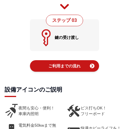
ステップ 03
鍵の受け渡し
chevron_right
ご利用までの流れ
設備アイコンのご説明
夜間も安心・便利！
ビス打ちOK！
車庫内照明
フリーボード
電気料金50kwまで無
快適ホビーライフを！