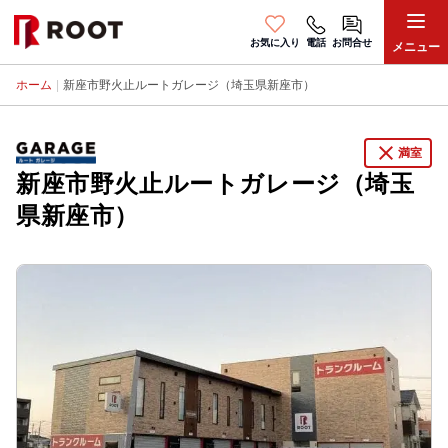
お気に入り
電話
お問合せ
メニュー
ホーム
|
新座市野火止ルートガレージ（埼玉県新座市）
close
満室
新座市野火止ルートガレージ（埼玉
県新座市）