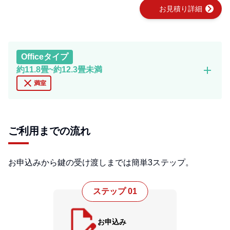
chevron_right
お見積り詳細
Office
タイプ
add
約11.8畳~約12.3畳未満
close
満室
ご利用までの流れ
お申込みから鍵の受け渡しまでは簡単3ステップ。
ステップ 01
お申込み