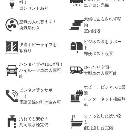
料！
エアコン完備
コンセントあり
天候に左右されず移
空気の入れ替えを！
動！
換気扇付き
室内階段
ビジネス等をサポー
快適ホビーライフを！
ト！
窓有り
郵便ポスト設置
バンタイプや1BOX可！
ゆったり空間！
ハイルーフ車の入庫可
大型車の入庫可能
能
ホビー、ビジネスに最
ビジネス等をサポー
適！
ト！
インターネット接続無
電話回線の引き込み可
料
ちょっとした洗い物
汚れても安心！
も！
共同散水栓完備
個別流し台完備