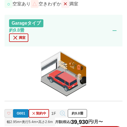
○
△
✕
空室あり
空きわずか
満室
Garage
タイプ
remove
約9.8畳
close
満室
1F
G001
契約中
約9.8畳
39,930
円/月〜
幅
2.95
m×奥行
5.4
m×高さ
2.6
m
月額(税込)