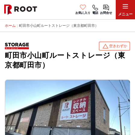
お気に入り
電話
お問合せ
メニュー
ホーム
|
町田市小山町ルートストレージ（東京都町田市）
change_history
空きわずか
町田市小山町ルートストレージ（東
京都町田市）