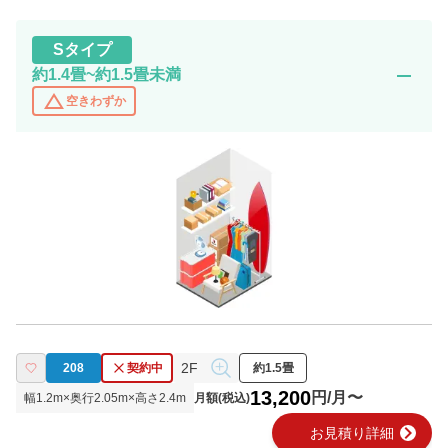
S
タイプ
remove
約1.4畳~約1.5畳未満
change_history
空きわずか
2F
208
契約中
約1.5畳
13,200
円/月〜
幅
1.2
m×奥行
2.05
m×高さ
2.4
m
月額(税込)
chevron_right
お見積り詳細