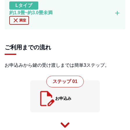
L
タイプ
add
約1.9畳~約3.0畳未満
close
満室
ご利用までの流れ
お申込みから鍵の受け渡しまでは簡単3ステップ。
ステップ 01
お申込み