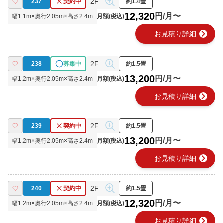
2F
237
契約中
約1.4畳
12,320
円/月〜
幅
1.1
m×奥行
2.05
m×高さ
2.4
m
月額(税込)
chevron_right
お見積り詳細
2F
238
募集中
約1.5畳
13,200
円/月〜
幅
1.2
m×奥行
2.05
m×高さ
2.4
m
月額(税込)
chevron_right
お見積り詳細
2F
239
契約中
約1.5畳
13,200
円/月〜
幅
1.2
m×奥行
2.05
m×高さ
2.4
m
月額(税込)
chevron_right
お見積り詳細
2F
240
契約中
約1.5畳
12,320
円/月〜
幅
1.2
m×奥行
2.05
m×高さ
2.4
m
月額(税込)
chevron_right
お見積り詳細