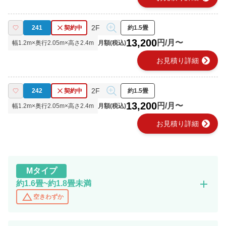
2F
241
契約中
約1.5畳
13,200
円/月〜
幅
1.2
m×奥行
2.05
m×高さ
2.4
m
月額(税込)
chevron_right
お見積り詳細
2F
242
契約中
約1.5畳
13,200
円/月〜
幅
1.2
m×奥行
2.05
m×高さ
2.4
m
月額(税込)
chevron_right
お見積り詳細
M
タイプ
add
約1.6畳~約1.8畳未満
change_history
空きわずか