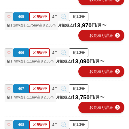
4F
405
契約中
約1.3畳
13,970
円/月〜
幅
1.2
m×奥行
1.75
m×高さ
2.35
m
月額(税込)
chevron_right
お見積り詳細
4F
406
契約中
約1.2畳
13,090
円/月〜
幅
1.7
m×奥行
1.1
m×高さ
2.35
m
月額(税込)
chevron_right
お見積り詳細
4F
407
契約中
約1.2畳
13,750
円/月〜
幅
1.7
m×奥行
1.1
m×高さ
2.35
m
月額(税込)
chevron_right
お見積り詳細
4F
408
契約中
約1.3畳