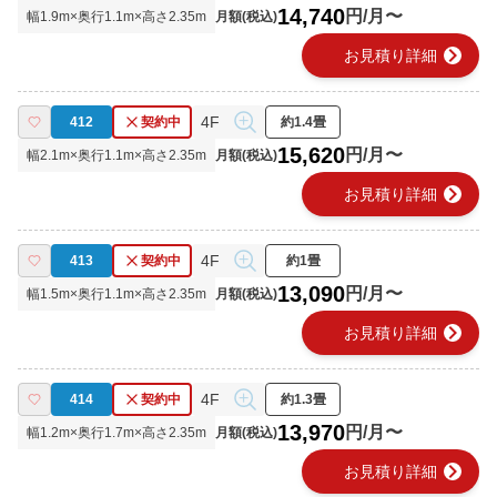
14,740
円/月〜
幅
1.9
m×奥行
1.1
m×高さ
2.35
m
月額(税込)
chevron_right
お見積り詳細
4F
412
契約中
約1.4畳
15,620
円/月〜
幅
2.1
m×奥行
1.1
m×高さ
2.35
m
月額(税込)
chevron_right
お見積り詳細
4F
413
契約中
約1畳
13,090
円/月〜
幅
1.5
m×奥行
1.1
m×高さ
2.35
m
月額(税込)
chevron_right
お見積り詳細
4F
414
契約中
約1.3畳
13,970
円/月〜
幅
1.2
m×奥行
1.7
m×高さ
2.35
m
月額(税込)
chevron_right
お見積り詳細