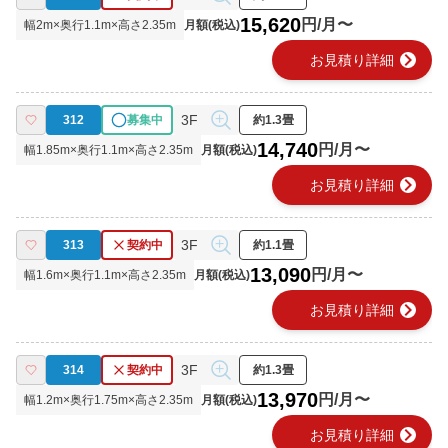
15,620
円/月〜
幅
2
m×奥行
1.1
m×高さ
2.35
m
月額(税込)
chevron_right
お見積り詳細
3F
312
募集中
約1.3畳
14,740
円/月〜
幅
1.85
m×奥行
1.1
m×高さ
2.35
m
月額(税込)
chevron_right
お見積り詳細
3F
313
契約中
約1.1畳
13,090
円/月〜
幅
1.6
m×奥行
1.1
m×高さ
2.35
m
月額(税込)
chevron_right
お見積り詳細
3F
314
契約中
約1.3畳
13,970
円/月〜
幅
1.2
m×奥行
1.75
m×高さ
2.35
m
月額(税込)
chevron_right
お見積り詳細