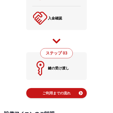
入金確認
ステップ 03
鍵の受け渡し
chevron_right
ご利用までの流れ