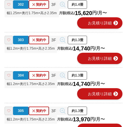
3F
302
契約中
約1.4畳
15,620
円/月〜
幅
1.25
m×奥行
1.75
m×高さ
2.35
m
月額(税込)
chevron_right
お見積り詳細
3F
303
契約中
約1.3畳
14,740
円/月〜
幅
1.2
m×奥行
1.75
m×高さ
2.35
m
月額(税込)
chevron_right
お見積り詳細
3F
304
契約中
約1.3畳
14,740
円/月〜
幅
1.2
m×奥行
1.75
m×高さ
2.35
m
月額(税込)
chevron_right
お見積り詳細
3F
305
契約中
約1.3畳
13,970
円/月〜
幅
1.2
m×奥行
1.75
m×高さ
2.35
m
月額(税込)