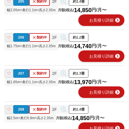
2F
205
契約中
約1.4畳
14,850
円/月〜
幅
2.05
m×奥行
1.1
m×高さ
2.35
m
月額(税込)
chevron_right
お見積り詳細
2F
206
契約中
約1.2畳
14,740
円/月〜
幅
1.75
m×奥行
1.1
m×高さ
2.35
m
月額(税込)
chevron_right
お見積り詳細
2F
207
契約中
約1.3畳
13,970
円/月〜
幅
1.85
m×奥行
1.1
m×高さ
2.35
m
月額(税込)
chevron_right
お見積り詳細
2F
208
契約中
約1.4畳
14,850
円/月〜
幅
2.5
m×奥行
0.9
m×高さ
2.35
m
月額(税込)
chevron_right
お見積り詳細