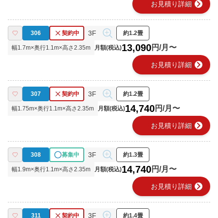
chevron_right
お見積り詳細
3F
306
契約中
約1.2畳
13,090
円/月〜
幅
1.7
m×奥行
1.1
m×高さ
2.35
m
月額(税込)
chevron_right
お見積り詳細
3F
307
契約中
約1.2畳
14,740
円/月〜
幅
1.75
m×奥行
1.1
m×高さ
2.35
m
月額(税込)
chevron_right
お見積り詳細
3F
308
募集中
約1.3畳
14,740
円/月〜
幅
1.9
m×奥行
1.1
m×高さ
2.35
m
月額(税込)
chevron_right
お見積り詳細
3F
311
契約中
約1.4畳