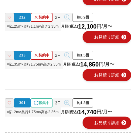
2F
212
契約中
約0.9畳
12,100
円/月〜
幅
1.25
m×奥行
1.1
m×高さ
2.35
m
月額(税込)
chevron_right
お見積り詳細
2F
213
契約中
約1.5畳
14,850
円/月〜
幅
1.35
m×奥行
1.75
m×高さ
2.35
m
月額(税込)
chevron_right
お見積り詳細
3F
301
募集中
約1.3畳
14,740
円/月〜
幅
1.2
m×奥行
1.75
m×高さ
2.35
m
月額(税込)
chevron_right
お見積り詳細