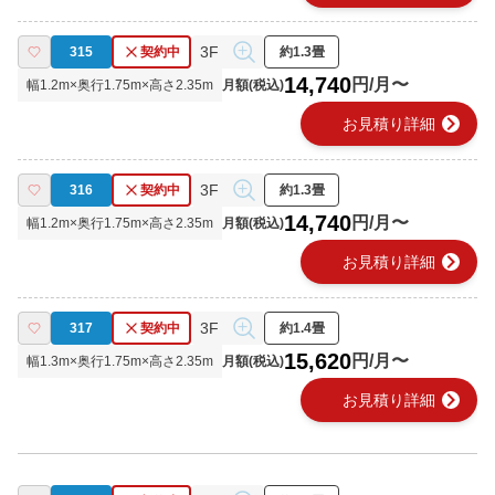
3F
315
契約中
約1.3畳
14,740
円/月〜
幅
1.2
m×奥行
1.75
m×高さ
2.35
m
月額(税込)
chevron_right
お見積り詳細
3F
316
契約中
約1.3畳
14,740
円/月〜
幅
1.2
m×奥行
1.75
m×高さ
2.35
m
月額(税込)
chevron_right
お見積り詳細
3F
317
契約中
約1.4畳
15,620
円/月〜
幅
1.3
m×奥行
1.75
m×高さ
2.35
m
月額(税込)
chevron_right
お見積り詳細