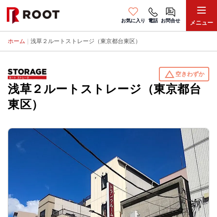
お気に入り
電話
お問合せ
メニュー
ホーム
|
浅草２ルートストレージ（東京都台東区）
change_history
空きわずか
浅草２ルートストレージ（東京都台
東区）