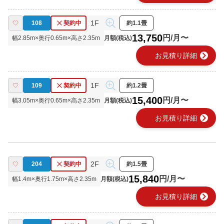
1F
108
契約中
約1.1畳
13,750
円/月〜
幅
2.85
m×奥行
0.65
m×高さ
2.35
m
月額(税込)
chevron_right
お見積り詳細
1F
109
契約中
約1.2畳
15,400
円/月〜
幅
3.05
m×奥行
0.65
m×高さ
2.35
m
月額(税込)
chevron_right
お見積り詳細
2F
204
契約中
約1.5畳
15,840
円/月〜
幅
1.4
m×奥行
1.75
m×高さ
2.35
m
月額(税込)
chevron_right
お見積り詳細