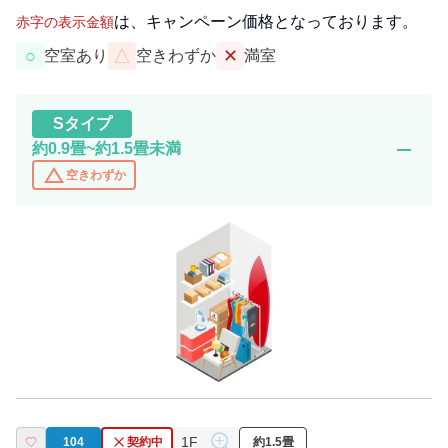
は、キャンペーン価格となっております。
赤字の表示金額
○
△
✕
空室あり
空きわずか
満室
S
タイプ
remove
約0.9畳~約1.5畳未満
change_history
空きわずか
1F
104
契約中
約1.5畳