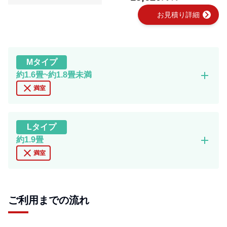
chevron_right
お見積り詳細
M
タイプ
add
約1.6畳~約1.8畳未満
close
満室
L
タイプ
add
約1.9畳
close
満室
ご利用までの流れ